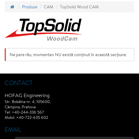
Produse
CAM
TopSolid Wood CAM
Ne pare rău, momentan NU există conținut în această secțiune.
CONTACT
HOFAG Engineering
Str. Bobâlna nr. 4, 105600,
Câmpina, Prahova
Tel: +40-244-336 567
Mobil: +40-722-635 602
EMAIL